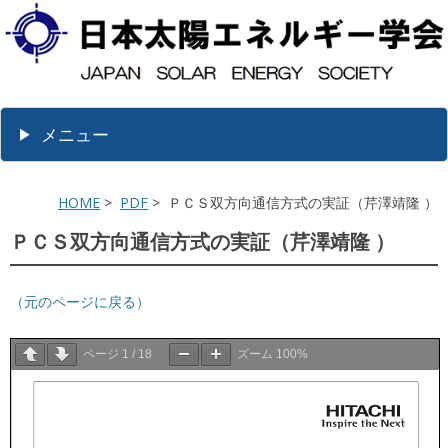
メニュー
HOME
>
PDF
> ＰＣＳ双方向通信方式の実証（芹澤靖隆 ）
ＰＣＳ双方向通信方式の実証（芹澤靖隆 ）
（元のページに戻る）
ページ
1
/
18
ズーム
100%