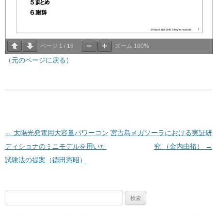
ページ
1
/
18
ズーム
100%
（元のページに戻る）
投稿ナビゲーション
←
太陽光発電用大容量パワーコン
宮古島メガソーラにおける実証研
ディショナのミニモデルを用いた
究 （金内由裕）
→
試験法の提案（徳田憲昭）
検
索: