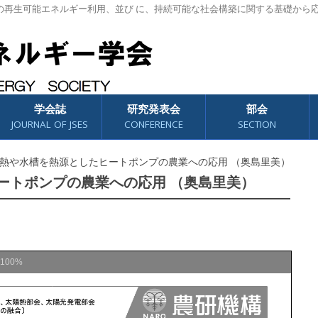
の再生可能エネルギー利用、並び に、持続可能な社会構築に関する基礎から
学会誌
研究発表会
部会
JOURNAL OF JSES
CONFERENCE
SECTION
中熱や水槽を熱源としたヒートポンプの農業への応用 （奥島里美）
ートポンプの農業への応用 （奥島里美）
100%