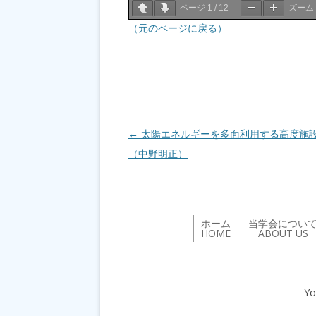
ページ
1
/
12
ズーム
（元のページに戻る）
投稿ナビゲーション
←
太陽エネルギーを多面利用する高度施
（中野明正）
ホーム
当学会につい
HOME
ABOUT US
Yo