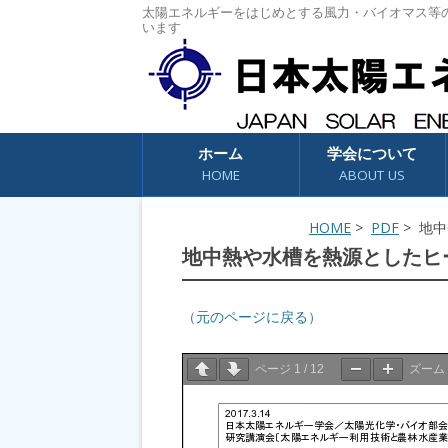
太陽エネルギーをはじめとする風力・バイオマス等
います
コンテンツへスキップ
ホーム
学会について
HOME
ABOUT US
HOME
>
PDF
> 地
地中熱や水槽を熱源としたヒ
（元のページに戻る）
ページ
1
/
12
ズーム