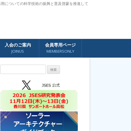
応用についての科学技術の振興と普及啓蒙を推進して
入会のご案内
会員専用ページ
JOINUS
MEMBERSONLY
検
索: