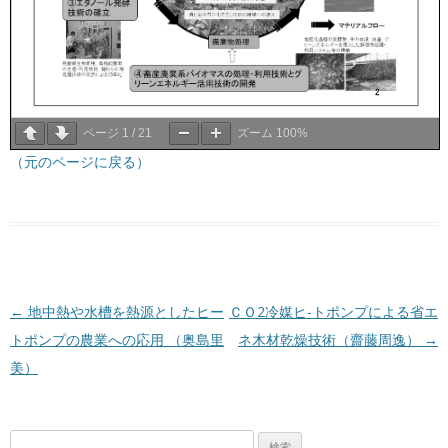
ページ
1
/
21
ズーム
100%
（元のページに戻る）
投稿ナビゲーション
←
地中熱や水槽を熱源としたヒー
ＣＯ2冷媒ヒ-トポンプによる省エ
トポンプの農業への応用 （奥島里
ネ木材乾燥技術（齋藤周逸）
→
美）
検