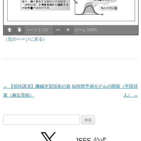
ページ
1
/
12
ズーム
100%
（元のページに戻る）
投稿ナビゲーション
←
【招待講演】機械学習技術の発
短時間予測モデルの開発（平田祥
展（麻生英樹）
人）
→
検
索: