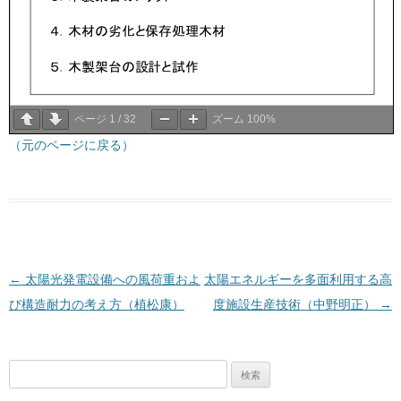
ページ
1
/
32
ズーム
100%
（元のページに戻る）
投稿ナビゲーション
←
太陽光発電設備への風荷重およ
太陽エネルギーを多面利用する高
び構造耐力の考え方（植松康）
度施設生産技術（中野明正）
→
検
索: