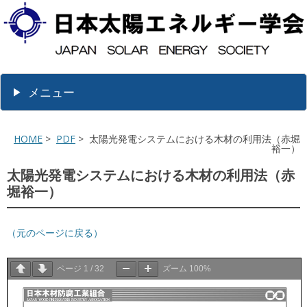
メニュー
HOME
>
PDF
> 太陽光発電システムにおける木材の利用法（赤堀
裕一）
太陽光発電システムにおける木材の利用法（赤
堀裕一）
（元のページに戻る）
ページ
1
/
32
ズーム
100%