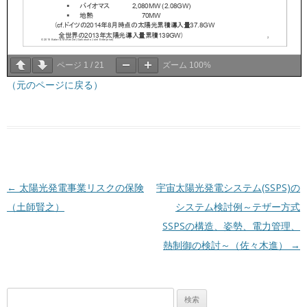
ページ
1
/
21
ズーム
100%
（元のページに戻る）
投稿ナビゲーション
←
太陽光発電事業リスクの保険
宇宙太陽光発電システム(SSPS)の
（土師賢之）
システム検討例～テザー方式
SSPSの構造、姿勢、電力管理、
熱制御の検討～（佐々木進）
→
検