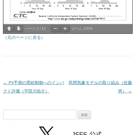
ページ
1
/
12
ズーム
100%
（元のページに戻る）
投稿ナビゲーション
←
PV予測の需給制御へのインパ
民間気象モデルの取り組み（佐藤
クト評価（宇田川佑介）
悠）
→
検
索: