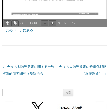
ページ
1
/
18
ズーム
100%
（元のページに戻る）
投稿ナビゲーション
←
今後の太陽光発電に関する分野
今後の太陽光発電の標準化戦略
横断的研究開発（浅野浩志 ）
（近藤道雄）
→
検
索: