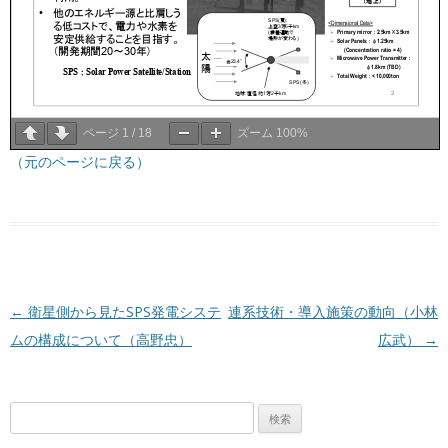
ページ
1
/
18
ズーム
100%
（元のページに戻る）
投稿ナビゲーション
←
衛星側から見たSPS発電システ
連系技術・導入施策の動向（小林
ムの構成について（高野忠）
広武）
→
検
索: