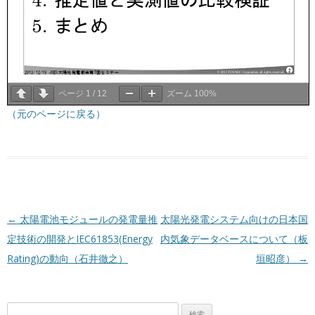
ページ
1
/
12
ズーム
100%
（元のページに戻る）
投稿ナビゲーション
←
太陽電池モジュールの発電量推
太陽光発電システム向けの日本国
定技術の開発とIEC61853(Energy
内気象データベースについて（板
Rating)の動向（石井徹之）
垣昭彦）
→
検