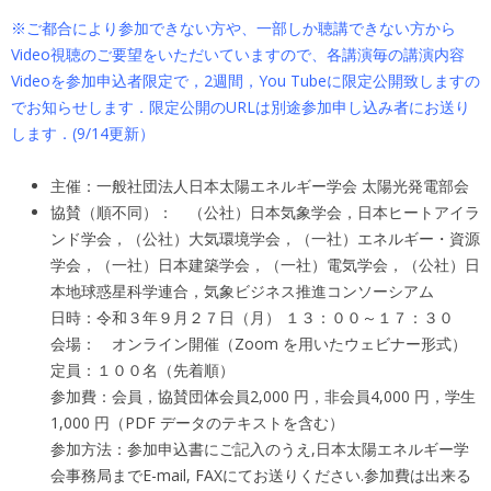
※ご都合により参加できない方や、一部しか聴講できない方から
Video視聴のご要望をいただいていますので、各講演毎の講演内容
Videoを参加申込者限定で，2週間，You Tubeに限定公開致しますの
でお知らせします．限定公開のURLは別途参加申し込み者にお送り
します．(9/14更新）
主催：一般社団法人日本太陽エネルギー学会 太陽光発電部会
協賛（順不同）： （公社）日本気象学会，日本ヒートアイラ
ンド学会，（公社）大気環境学会，（一社）エネルギー・資源
学会，（一社）日本建築学会，（一社）電気学会，（公社）日
本地球惑星科学連合，気象ビジネス推進コンソーシアム
日時：令和３年９月２７日（月） １３：００～１７：３０
会場： オンライン開催（Zoom を用いたウェビナー形式）
定員：１００名（先着順）
参加費：会員，協賛団体会員2,000 円，非会員4,000 円，学生
1,000 円（PDF データのテキストを含む）
参加方法：参加申込書にご記入のうえ,日本太陽エネルギー学
会事務局までE-mail, FAXにてお送りください.参加費は出来る