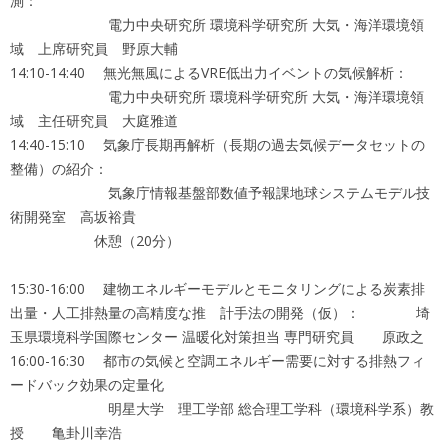
測：
電力中央研究所 環境科学研究所 大気・海洋環境領
域 上席研究員 野原大輔
14:10-14:40 無光無風によるVRE低出力イベントの気候解析：
電力中央研究所 環境科学研究所 大気・海洋環境領
域 主任研究員 大庭雅道
14:40-15:10 気象庁長期再解析（長期の過去気候データセットの
整備）の紹介：
気象庁情報基盤部数値予報課地球システムモデル技
術開発室 高坂裕貴
休憩（20分）
15:30-16:00 建物エネルギーモデルとモニタリングによる炭素排
出量・人工排熱量の高精度な推 計手法の開発（仮）： 埼
玉県環境科学国際センター 温暖化対策担当 専門研究員 原政之
16:00-16:30 都市の気候と空調エネルギー需要に対する排熱フィ
ードバック効果の定量化
明星大学 理工学部 総合理工学科（環境科学系）教
授 亀卦川幸浩