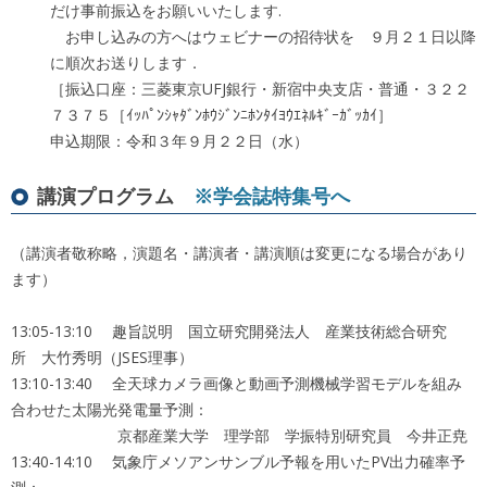
だけ事前振込をお願いいたします.
お申し込みの方へはウェビナーの招待状を ９月２１日以降
に順次お送りします．
［振込口座：三菱東京UFJ銀行・新宿中央支店・普通・３２２
７３７５［ｲｯﾊﾟﾝｼｬﾀﾞﾝﾎｳｼﾞﾝﾆﾎﾝﾀｲﾖｳｴﾈﾙｷﾞｰｶﾞｯｶｲ］
申込期限：令和３年９月２２日（水）
講演プログラム
※学会誌特集号へ
（講演者敬称略，演題名・講演者・講演順は変更になる場合があり
ます）
13:05-13:10 趣旨説明 国立研究開発法人 産業技術総合研究
所 大竹秀明（JSES理事）
13:10-13:40 全天球カメラ画像と動画予測機械学習モデルを組み
合わせた太陽光発電量予測：
京都産業大学 理学部 学振特別研究員 今井正尭
13:40-14:10 気象庁メソアンサンブル予報を用いたPV出力確率予