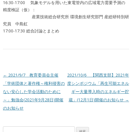
16:30-17:00 気象モデルを用いた東電管内の広域電力需要予測の
精度検証（仮）：
産業技術総合研究所 環境創生研究部門 産総研特別研
究員 中島虹
17:00-17:30 総合討論とまとめ
投稿ナビゲーション
←
2021/9/7 教育委員会主催
2021/10/6 【関西支部】2021年
「学術団体と著作権～権利侵害の
度シンポジウム「再生可能エネル
ない安心した学会活動のために
ギー大量導入時のエネルギー貯
～」勉強会(2021年9月28日)開催
蔵」(12月1日)開催のお知らせ
→
のお知らせ
検