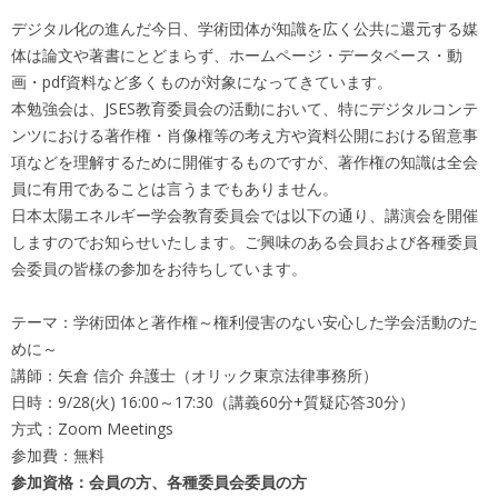
デジタル化の進んだ今日、学術団体が知識を広く公共に還元する媒
体は論文や著書にとどまらず、ホームページ・データベース・動
画・pdf資料など多くものが対象になってきています。
本勉強会は、JSES教育委員会の活動において、特にデジタルコンテ
ンツにおける著作権・肖像権等の考え方や資料公開における留意事
項などを理解するために開催するものですが、著作権の知識は全会
員に有用であることは言うまでもありません。
日本太陽エネルギー学会教育委員会では以下の通り、講演会を開催
しますのでお知らせいたします。ご興味のある会員および各種委員
会委員の皆様の参加をお待ちしています。
テーマ：学術団体と著作権～権利侵害のない安心した学会活動のた
めに～
講師：矢倉 信介 弁護士（オリック東京法律事務所）
日時：9/28(火) 16:00～17:30（講義60分+質疑応答30分）
方式：Zoom Meetings
参加費：無料
参加資格：会員の方、各種委員会委員の方