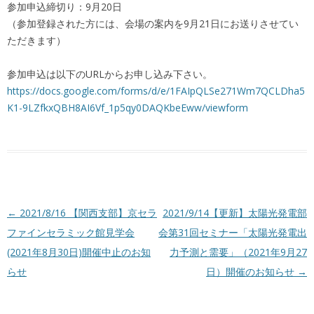
参加申込締切り：9月20日
（参加登録された方には、会場の案内を9月21日にお送りさせてい
ただきます）
参加申込は以下のURLからお申し込み下さい。
https://docs.google.com/forms/d/e/1FAIpQLSe271Wm7QCLDha5
K1-9LZfkxQBH8AI6Vf_1p5qy0DAQKbeEww/viewform
投稿ナビゲーション
←
2021/8/16 【関西支部】京セラ
2021/9/14【更新】太陽光発電部
ファインセラミック館見学会
会第31回セミナー「太陽光発電出
(2021年8月30日)開催中止のお知
力予測と需要」（2021年9月27
らせ
日）開催のお知らせ
→