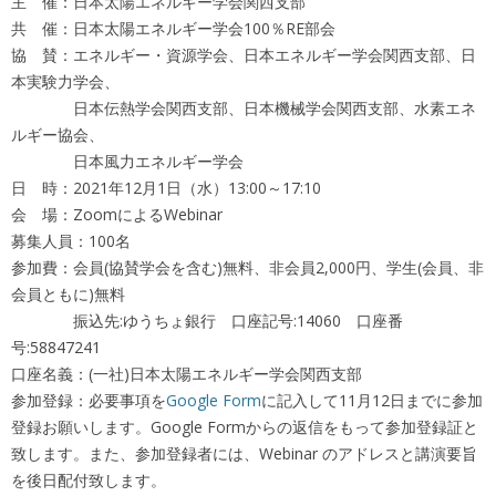
主 催：日本太陽エネルギー学会関西支部
共 催：日本太陽エネルギー学会100％RE部会
協 賛：エネルギー・資源学会、日本エネルギー学会関西支部、日
本実験力学会、
日本伝熱学会関西支部、日本機械学会関西支部、水素エネ
ルギー協会、
日本風力エネルギー学会
日 時：2021年12月1日（水）13:00～17:10
会 場：ZoomによるWebinar
募集人員：100名
参加費：会員(協賛学会を含む)無料、非会員2,000円、学生(会員、非
会員ともに)無料
振込先:ゆうちょ銀行 口座記号:14060 口座番
号:58847241
口座名義：(一社)日本太陽エネルギー学会関西支部
参加登録：必要事項を
Google Form
に記入して11月12日までに参加
登録お願いします。Google Formからの返信をもって参加登録証と
致します。また、参加登録者には、Webinar のアドレスと講演要旨
を後日配付致します。