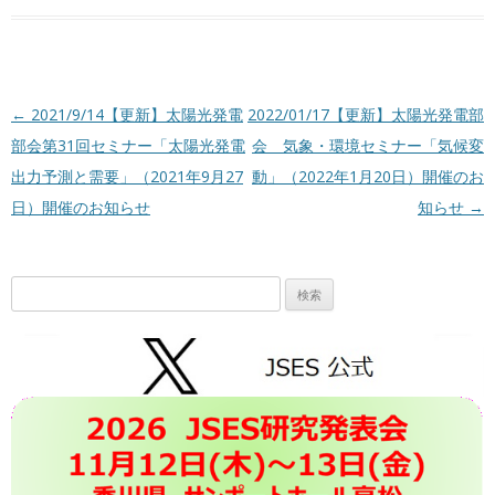
投稿ナビゲーション
←
2021/9/14【更新】太陽光発電
2022/01/17【更新】太陽光発電部
部会第31回セミナー「太陽光発電
会 気象・環境セミナー「気候変
出力予測と需要」（2021年9月27
動」（2022年1月20日）開催のお
日）開催のお知らせ
知らせ
→
検
索: