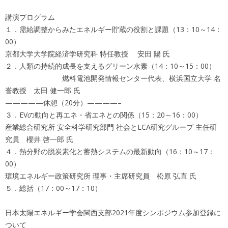
講演プログラム
１．需給調整からみたエネルギー貯蔵の役割と課題（13：10～14：
00）
京都大学大学院経済学研究科 特任教授 安田 陽 氏
２．人類の持続的成長を支えるグリーン水素（14：10～15：00）
燃料電池開発情報センター代表、横浜国立大学 名
誉教授 太田 健一郎 氏
—————休憩（20分）————–
３．EVの動向と再エネ・省エネとの関係（15：20～16：00）
産業総合研究所 安全科学研究部門 社会とLCA研究グループ 主任研
究員 櫻井 啓一郎 氏
４．熱分野の脱炭素化と蓄熱システムの最新動向（16：10～17：
00）
環境エネルギー政策研究所 理事・主席研究員 松原 弘直 氏
５．総括（17：00～17：10）
日本太陽エネルギー学会関西支部2021年度シンポジウム参加登録に
ついて