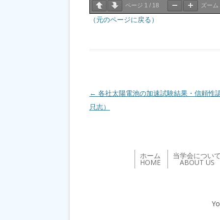
ページ
1
/
18
ズーム
（元のページに戻る）
投稿ナビゲーション
←
各社太陽電池の加速試験結果・信頼性
只志）
ホーム
当学会につい
HOME
ABOUT US
Yo