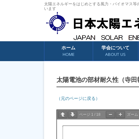
太陽エネルギーをはじめとする風力・バイオマス等
います
コンテンツへスキップ
ホーム
学会について
HOME
ABOUT US
太陽電池の部材耐久性（寺田
（元のページに戻る）
ページ
1
/
18
ズーム