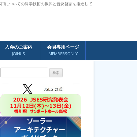
応用についての科学技術の振興と普及啓蒙を推進して
入会のご案内
会員専用ページ
JOINUS
MEMBERSONLY
検
索: