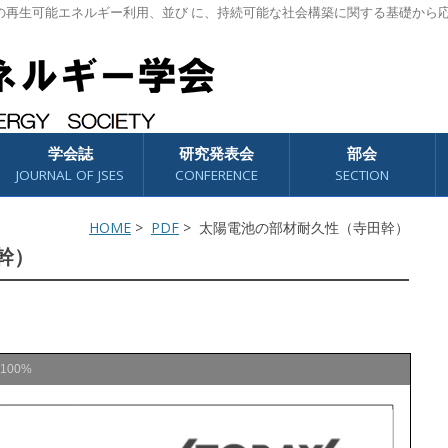
の再生可能エネルギー利用、並び に、持続可能な社会構築に関する基礎から
学会誌
研究発表会
部会
JOURNAL OF JSES
CONFERENCE
SECTION
HOME
>
PDF
> 太陽電池の部材耐久性（寺田幹）
幹）
100%