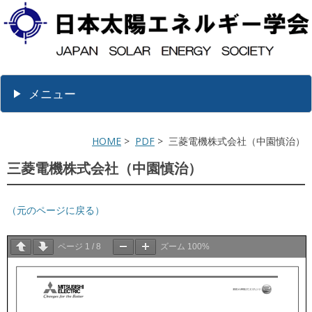
メニュー
HOME
>
PDF
> 三菱電機株式会社（中園慎治）
三菱電機株式会社（中園慎治）
（元のページに戻る）
ページ
1
/
8
ズーム
100%