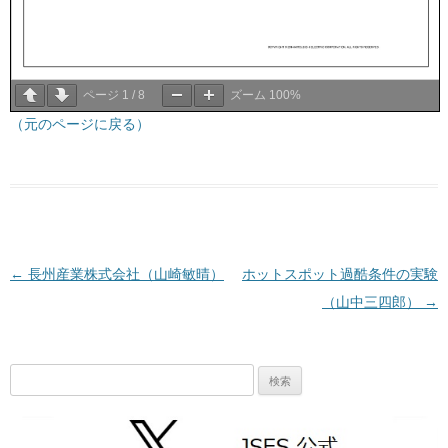
ページ
1
/
8
ズーム
100%
（元のページに戻る）
投稿ナビゲーション
←
長州産業株式会社（山崎敏晴）
ホットスポット過酷条件の実験
（山中三四郎）
→
検
索: