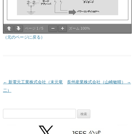
ページ
1
/
5
ズーム
100%
（元のページに戻る）
投稿ナビゲーション
←
新電元工業株式会社（末元竜
長州産業株式会社（山崎敏晴）
→
二）
検
索: