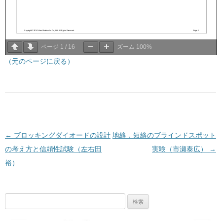
ページ
1
/
16
ズーム
100%
（元のページに戻る）
投稿ナビゲーション
←
ブロッキングダイオードの設計
地絡，短絡のブラインドスポット
の考え方と信頼性試験（左右田
実験（市瀬泰広）
→
裕）
検
索: