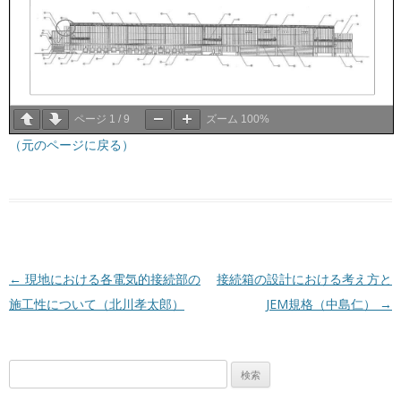
ページ
1
/
9
ズーム
100%
（元のページに戻る）
投稿ナビゲーション
←
現地における各電気的接続部の
接続箱の設計における考え方と
施工性について（北川孝太郎）
JEM規格（中島仁）
→
検
索: