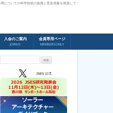
応用についての科学技術の振興と普及啓蒙を推進して
入会のご案内
会員専用ページ
JOINUS
MEMBERSONLY
検
索: