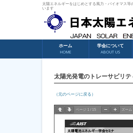
太陽エネルギーをはじめとする風力・バイオマス等
います
コンテンツへスキップ
ホーム
学会について
HOME
ABOUT US
太陽光発電のトレーサビリテ
（元のページに戻る）
ページ
1
/
15
ズーム