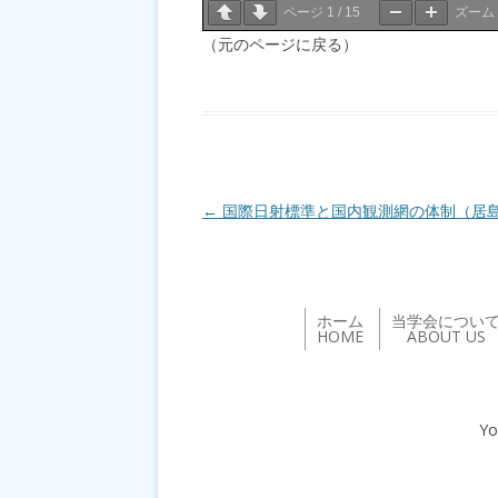
ページ
1
/
15
ズーム
（元のページに戻る）
投稿ナビゲーション
←
国際日射標準と国内観測網の体制（居
ホーム
当学会につい
HOME
ABOUT US
Yo