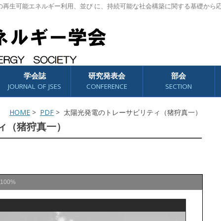
の再生可能エネルギー利用、並び に、持続可能な社会構築に関する基礎から
学会誌
研究発表会
部会
JOURNAL OF JSES
CONFERENCE
SECTION
HOME
>
PDF
> 太陽光発電のトレーサビリティ（猪狩真一）
ィ（猪狩真一）
100%