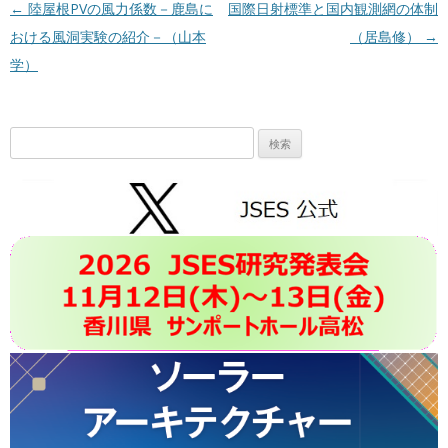
投稿ナビゲーション
←
陸屋根PVの風力係数－鹿島に
国際日射標準と国内観測網の体制
おける風洞実験の紹介－（山本
（居島修）
→
学）
検
索: