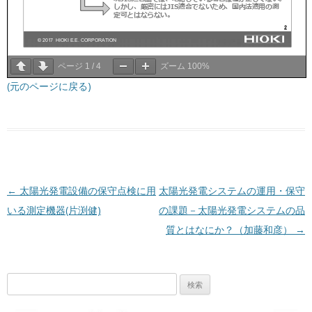
ページ
1
/
4
ズーム
100%
(元のページに戻る)
投稿ナビゲーション
←
太陽光発電設備の保守点検に用
太陽光発電システムの運用・保守
いる測定機器(片渕健)
の課題－太陽光発電システムの品
質とはなにか？（加藤和彦）
→
検
索: