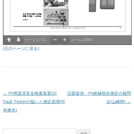
ページ
1
/
11
ズーム
100%
(元のページに戻る)
投稿ナビゲーション
←
PV用直流安全検査装置DC
話題提供：PV絶縁抵抗測定の疑問
Fault Testerの狙いと測定原理(中
点(山崎明)
→
井琢也)
検