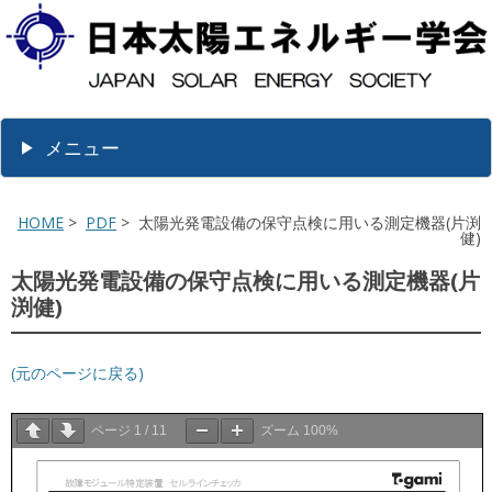
メニュー
HOME
>
PDF
> 太陽光発電設備の保守点検に用いる測定機器(片渕
健)
太陽光発電設備の保守点検に用いる測定機器(片
渕健)
(元のページに戻る)
ページ
1
/
11
ズーム
100%