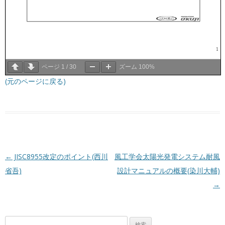
ページ
1
/
30
ズーム
100%
(元のページに戻る)
投稿ナビゲーション
←
JISC8955改定のポイント(西川
風工学会太陽光発電システム耐風
省吾)
設計マニュアルの概要(染川大輔)
→
検