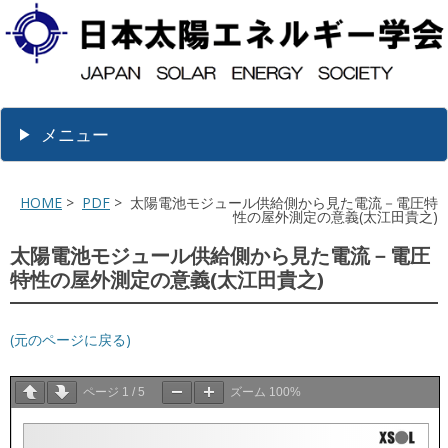
メニュー
HOME
>
PDF
> 太陽電池モジュール供給側から見た電流－電圧特
性の屋外測定の意義(太江田貴之)
太陽電池モジュール供給側から見た電流－電圧
特性の屋外測定の意義(太江田貴之)
(元のページに戻る)
ページ
1
/
5
ズーム
100%