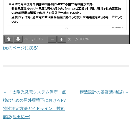
ページ
1
/
5
ズーム
100%
(元のページに戻る)
投稿ナビゲーション
←
「太陽光発電システム保守・点
構造設計の基礎(奥地誠)
→
検のための屋外環境下におけるI-V
特性測定方法ガイドライン」技術
解説(池田祐一)