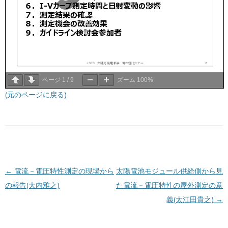
ページ
1
/
9
ズーム
100%
(元のページに戻る)
投稿ナビゲーション
←
電流－電圧特性測定の現場から
太陽電池モジュール供給側から見
の報告(大内雅之)
た電流－電圧特性の屋外測定の意
義(太江田貴之)
→