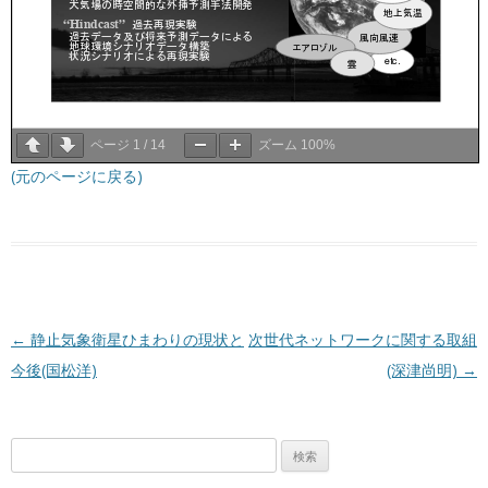
ページ
1
/
14
ズーム
100%
(元のページに戻る)
投稿ナビゲーション
←
静止気象衛星ひまわりの現状と
次世代ネットワークに関する取組
今後(国松洋)
(深津尚明)
→
検
索: