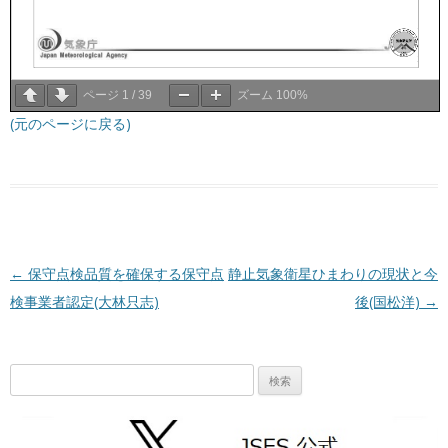
ページ
1
/
39
ズーム
100%
(元のページに戻る)
投稿ナビゲーション
←
保守点検品質を確保する保守点
静止気象衛星ひまわりの現状と今
検事業者認定(大林只志)
後(国松洋)
→
検
索: