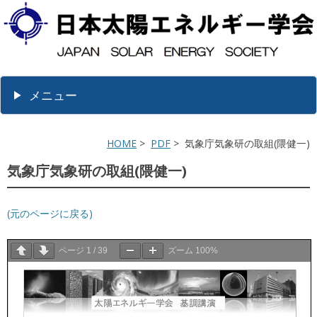
メニュー
HOME
>
PDF
> 気象庁気象研の取組(隈健一)
気象庁気象研の取組(隈健一)
(元のページに戻る)
ページ
1
/
39
ズーム
100%