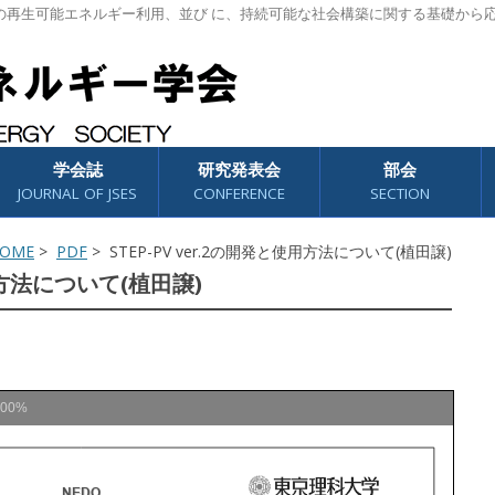
の再生可能エネルギー利用、並び に、持続可能な社会構築に関する基礎から
学会誌
研究発表会
部会
JOURNAL OF JSES
CONFERENCE
SECTION
OME
>
PDF
> STEP-PV ver.2の開発と使用方法について(植田譲)
使用方法について(植田譲)
100%