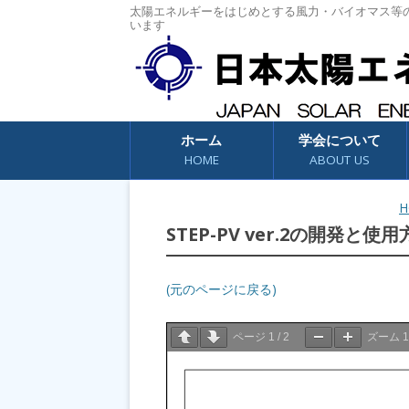
太陽エネルギーをはじめとする風力・バイオマス等
います
コンテンツへスキップ
ホーム
学会について
HOME
ABOUT US
H
STEP-PV ver.2の開発と
(元のページに戻る)
ページ
1
/
2
ズーム