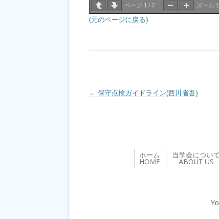
ページ
1
/
2
ズーム
(元のページに戻る)
投稿ナビゲーション
←
保守点検ガイドライン(西川省吾)
ホーム
当学会につい
HOME
ABOUT US
Yo