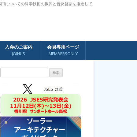
応用についての科学技術の振興と普及啓蒙を推進して
入会のご案内
会員専用ページ
JOINUS
MEMBERSONLY
検
索: