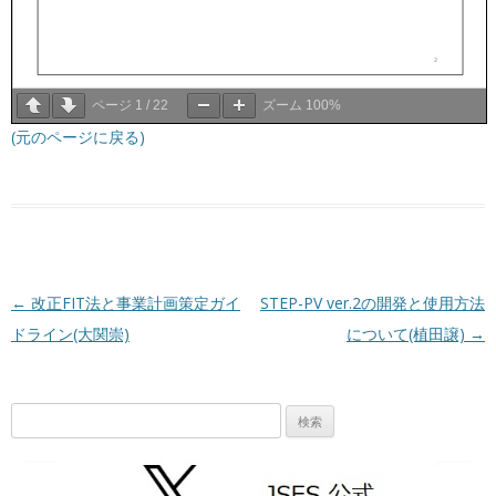
ページ
1
/
22
ズーム
100%
(元のページに戻る)
投稿ナビゲーション
←
改正FIT法と事業計画策定ガイ
STEP-PV ver.2の開発と使用方法
ドライン(大関崇)
について(植田譲)
→
検
索: