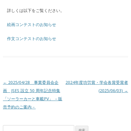
詳しくは以下をご覧ください。
絵画コンテストのお知らせ
作文コンテストのお知らせ
投稿ナビゲーション
←
2025/04/28 事業委員会企
2024年度功労賞・学会各賞受賞者
画 JSES 設立 50 周年記念特集
(2025/06/03)
→
「ソーラーカーと車載PV」 －販
売予約のご案内－
検