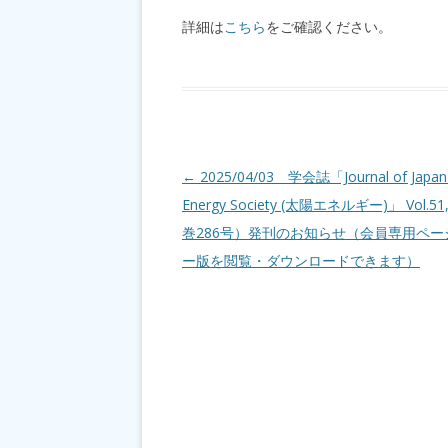
詳細は
こちら
をご確認ください。
投稿ナビゲーション
←
2025/04/03 学会誌「Journal of Japan 
Energy Society (太陽エネルギー)」 Vol.51,
巻286号）発刊のお知らせ（会員専用ペー
ー版を閲覧・ダウンロードできます）