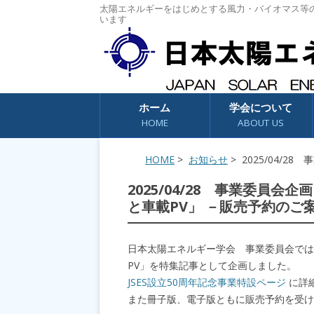
太陽エネルギーをはじめとする風力・バイオマス等
います
コンテンツへスキップ
ホーム
学会について
HOME
ABOUT US
HOME
>
お知らせ
> 2025/04/2
2025/04/28 事業委員会企
と車載PV」 －販売予約のご
日本太陽エネルギー学会 事業委員会では
PV」を特集記事として企画しました。
JSES設立50周年記念事業特設ページ
に詳
また冊子版、電子版ともに販売予約を受け