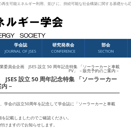
の再生可能エネルギー利用、並び に、持続可能な社会構築に関する基礎から
学会誌
研究発表会
部会
JOURNAL OF JSES
CONFERENCE
SECTION
8 事業委員会企画 JSES 設立 50 周年記念特集 「ソーラーカーと車載
PV」 －販売予約のご案内－
画 JSES 設立 50 周年記念特集 「ソーラーカー
案内－
、学会の設立50周年を記念して学会誌に「ソーラーカーと車載
細を記載しましたのでご確認ください。
付けますのでお知らせします。