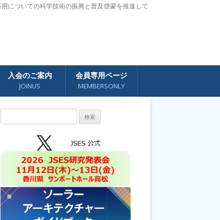
応用についての科学技術の振興と普及啓蒙を推進して
入会のご案内
会員専用ページ
JOINUS
MEMBERSONLY
検
索: