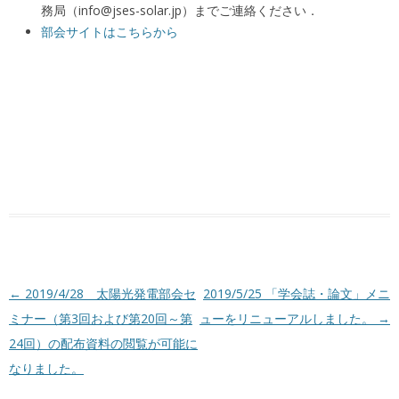
務局（info@jses-solar.jp）までご連絡ください．
部会サイトはこちらから
投稿ナビゲーション
←
2019/4/28 太陽光発電部会セ
2019/5/25 「学会誌・論文」メニ
ミナー（第3回および第20回～第
ューをリニューアルしました。
→
24回）の配布資料の閲覧が可能に
なりました。