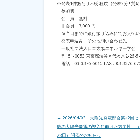
※発表1件あたり20分程度（発表8分+質疑
・参加費
会 員 無料
非会員 3,000 円
※当日までに銀行振り込みにてお支払い
・発表申込み、その他問い合わせ先
一般社団法人日本太陽エネルギー学会 
〒151-0053 東京都渋谷区代々木2-26-5-
電話：03-3376-6015 FAX：03-3376-6720, 
投稿ナビゲーション
←
2026/04/03 太陽光発電部会第42回
後の太陽光発電の導入に向けた方向性」（2
28日）開催のお知らせ