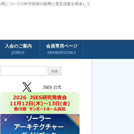
応用についての科学技術の振興と普及啓蒙を推進して
入会のご案内
会員専用ページ
JOINUS
MEMBERSONLY
検
索: