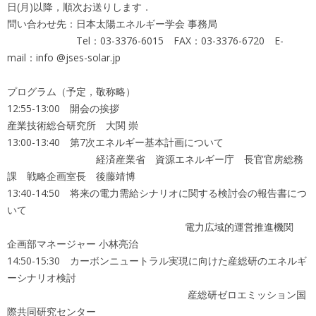
日(月)以降，順次お送りします．
問い合わせ先：日本太陽エネルギー学会 事務局
Tel：03-3376-6015 FAX：03-3376-6720 E-
mail：info @jses-solar.jp
プログラム（予定，敬称略）
12:55-13:00 開会の挨拶
産業技術総合研究所 大関 崇
13:00-13:40 第7次エネルギー基本計画について
経済産業省 資源エネルギー庁 長官官房総務
課 戦略企画室長 後藤靖博
13:40-14:50 将来の電力需給シナリオに関する検討会の報告書につ
いて
電力広域的運営推進機関
企画部マネージャー 小林亮治
14:50-15:30 カーボンニュートラル実現に向けた産総研のエネルギ
ーシナリオ検討
産総研ゼロエミッション国
際共同研究センター