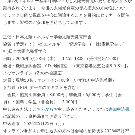
第7次エネルギー基本計画の中でも太陽光発電の更なる導入拡大が
期待されています．今後の太陽光発電の導入拡大の方向性につい
て，マクロ的な視点を中心に議論することを目的にセミナーを開催
します．皆様のご参加をお待ちしています．
主催：日本太陽エネルギー学会太陽光発電部会
協賛（予定）：(一社)エネルギー・資源学会，(一社)電気学会，(一
社)日本太陽光発電学会
日時：2026年5月28日（木） 12:55-18:00（受付開始12:30）
会場：機械振興会館 6D-4会議室 （東京都港区芝公園3-5-8）お
よびオンライン（Zooｍ会議室）
定員：現地50名，オンライン100名（いずれも申込先着順）
参加費（PDF データのテキストを含む）
会員・協賛団体会員：3,000円，非会員：6,000円，学生（会
員）：無料，学生（非会員）：3,000円
申し込み方法：
こちらから
お申し込みください．または
参加申込書
に記載の上，事務局までお送り下さい．
申込期限：2026年5月25日（月）
オンライン参加をお申し込みの方へは会場の招待状を2026年5月25