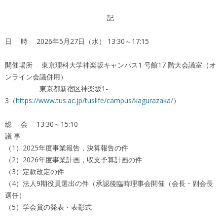
記
日 時 2026年5月27日（水） 13:30～17:15
開催場所 東京理科大学神楽坂キャンパス1 号館17 階大会議室（オ
ンライン会議併用）
東京都新宿区神楽坂1-
3（
https://www.tus.ac.jp/tuslife/campus/kagurazaka/
）
総 会 13:30～15:10
議 事
（1）2025年度事業報告，決算報告の件
（2）2026年度事業計画，収支予算計画の件
（3）定款改定の件
（4）法人9期役員選出の件（承認後臨時理事会開催（会長・副会長
選任）
（5）学会賞の発表・表彰式