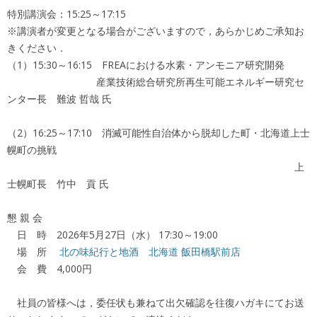
特別講演会：15:25～17:15
※講演者が変更となる場合がございますので，あらかじめご承知お
きください．
（1）15:30～16:15 FREAにおける水素・アンモニア研究開発
産業技術総合研究所再生可能エネルギー研究セ
ンター長 難波 哲哉 氏
（2）16:25～17:10 消滅可能性自治体から脱却した町・北海道上士
幌町の挑戦
上
士幌町長 竹中 貢 氏
懇 親 会
日 時 2026年5月27日（水） 17:30～19:00
場 所
北の味紀行と地酒 北海道 飯田橋駅前店
会 費 4,000円
社員の皆様へは，委任状も兼ねて出欠確認を往復ハガキにてお送