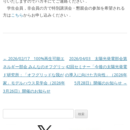
りいたしますのでハガキにてご連絡ください．
学生会員，非会員の方で特別講演会・懇親会の参加を希望される
方は
こち
ら
からお申し込みください．
投稿ナビゲーション
←
2026/02/17 100%再生可能エ
2026/04/03 太陽光発電部会第
ネルギー部会 みんなのオフグリッ
42回セミナー「今後の太陽光発電
ド研究所：「オフグリッドな我が
の導入に向けた方向性」（2026年
家」モデルハウス見学会（2026年
5月28日）開催のお知らせ
→
3月26日）開催のお知らせ
検
索: