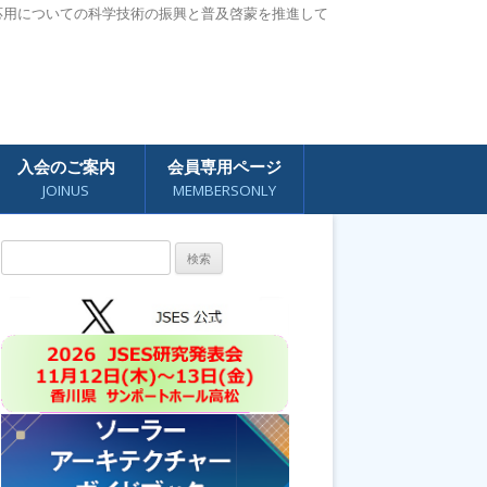
応用についての科学技術の振興と普及啓蒙を推進して
入会のご案内
会員専用ページ
JOINUS
MEMBERSONLY
検
索: