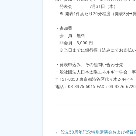
発表会 7月31日（木）
※ 発表1件あたり20分程度（発表8分+
・参加費
会 員 無料
非会員 3,000 円
※当日までに銀行振り込みにてお支払い
・発表申込み、その他問い合わせ先
一般社団法人日本太陽エネルギー学会 事
〒151-0053 東京都渋谷区代々木2-44-14
電話：03-3376-6015 FAX：03-3376-6720, E
投稿ナビゲーション
←
設立50周年記念特別講演会および祝賀会(