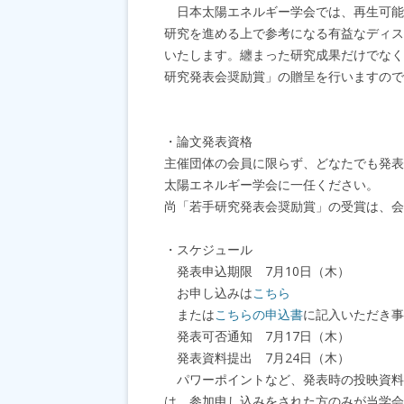
日本太陽エネルギー学会では、再生可能
研究を進める上で参考になる有益なディス
いたします。纏まった研究成果だけでなく
研究発表会奨励賞」の贈呈を行いますので
日本太陽エネルギ
・論文発表資格
主催団体の会員に限らず、どなたでも発表
太陽エネルギー学会に一任ください。
尚「若手研究発表会奨励賞」の受賞は、会
・スケジュール
発表申込期限 7月10日（木）
お申し込みは
こちら
または
こちらの申込書
に記入いただき事務局
発表可否通知 7月17日（木）
発表資料提出 7月24日（木）
パワーポイントなど、発表時の投映資料の
は、参加申し込みをされた方のみが当学会