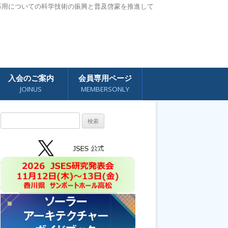
応用についての科学技術の振興と普及啓蒙を推進して
入会のご案内
会員専用ページ
JOINUS
MEMBERSONLY
検
索: