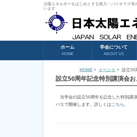
太陽エネルギーをはじめとする風力・バイオマス等
います
コンテンツへスキップ
ホーム
学会について
HOME
ABOUT US
HOME
>
イベント
> 設立5
設立50周年記念特別講演会およ
当学会の設立50周年を記念した特別講演会
パスで開催します。詳しくは
こちら
。