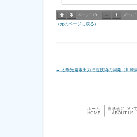
ページ
1
/
9
ズーム
（元のページに戻る）
投稿ナビゲーション
←
太陽光発電出力把握技術の開発（川崎
ホーム
当学会につい
HOME
ABOUT US