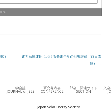
100%
憲広）
電力系統運用における発電予測の影響評価（益田泰
輔）
→
て
学会誌
研究発表会
部会・関連サイト
入会
JOURNAL of JSES
CONFERENCE
SECTION
J
Japan Solar Energy Society