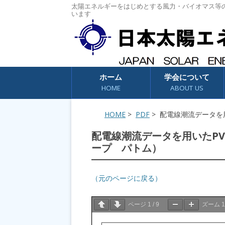
太陽エネルギーをはじめとする風力・バイオマス等
います
コンテンツへスキップ
ホーム
学会について
HOME
ABOUT US
HOME
>
PDF
> 配電線潮流データを
配電線潮流データを用いたP
ープ パトム）
（元のページに戻る）
ページ
1
/
9
ズーム