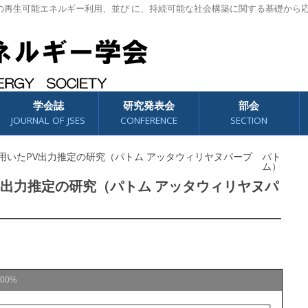
の再生可能エネルギー利用、並び に、持続可能な社会構築に関する基礎から
学会誌
研究発表会
部会
JOURNAL OF JSES
CONFERENCE
SECTION
用いたPV出力推定の研究（パトム アッタウィリヤヌパープ パト
ム）
V出力推定の研究（パトム アッタウィリヤヌパ
100%