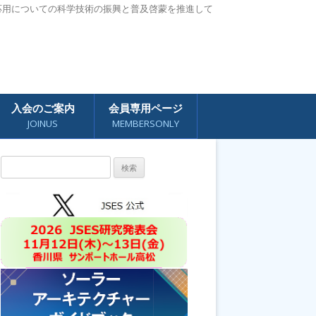
応用についての科学技術の振興と普及啓蒙を推進して
入会のご案内
会員専用ページ
JOINUS
MEMBERSONLY
検
索: