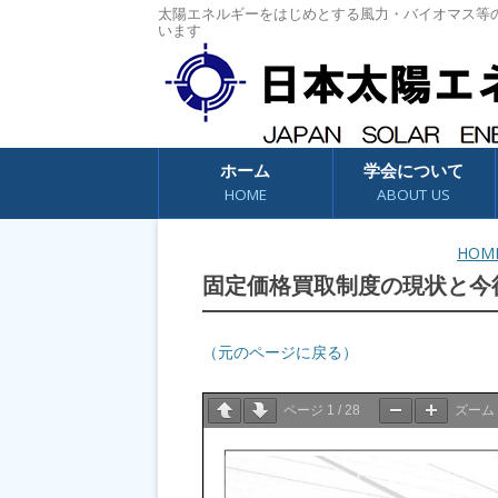
太陽エネルギーをはじめとする風力・バイオマス等
います
コンテンツへスキップ
ホーム
学会について
HOME
ABOUT US
HOM
固定価格買取制度の現状と今
（元のページに戻る）
ページ
1
/
28
ズーム