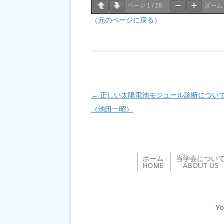
ページ
1
/
28
ズーム
（元のページに戻る）
投稿ナビゲーション
←
正しい太陽電池モジュール診断につい
（池田一昭）
ホーム
当学会につい
HOME
ABOUT US
Yo