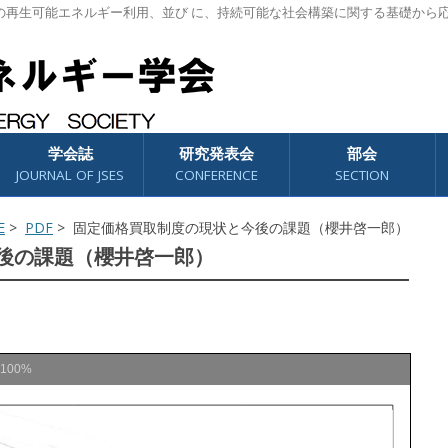
の再生可能エネルギー利用、並び に、持続可能な社会構築に関する基礎から
学会誌
研究発表会
部会
JOURNAL OF JSES
CONFERENCE
SECTION
E
>
PDF
> 固定価格買取制度の現状と今後の課題（櫻井啓一郎）
後の課題（櫻井啓一郎）
100%