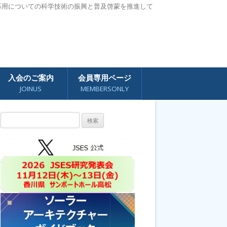
応用についての科学技術の振興と普及啓蒙を推進して
入会のご案内
会員専用ページ
JOINUS
MEMBERSONLY
検
索: