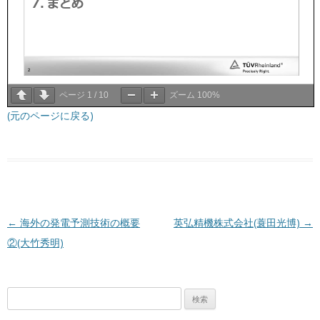
ページ
1
/
10
ズーム
100%
(元のページに戻る)
投稿ナビゲーション
←
海外の発電予測技術の概要
英弘精機株式会社(蓑田光博)
→
②(大竹秀明)
検
索: