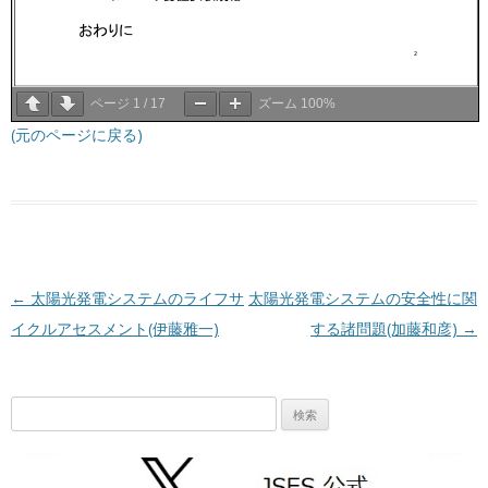
ページ
1
/
17
ズーム
100%
(元のページに戻る)
投稿ナビゲーション
←
太陽光発電システムのライフサ
太陽光発電システムの安全性に関
イクルアセスメント(伊藤雅一)
する諸問題(加藤和彦)
→
検
索: