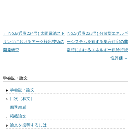
投稿ナビゲーション
←
No.6(通巻224号) 太陽電池スト
No.5(通巻223号) 分散型エネルギ
リングにおけるアーク検出技術の
ーシステムを有する集合住宅の非
開発研究
常時におけるエネルギー供給持続
性評価
→
学会誌・論文
学会誌・論文
目次（和文）
四季雑感
掲載論文
論文を投稿するには