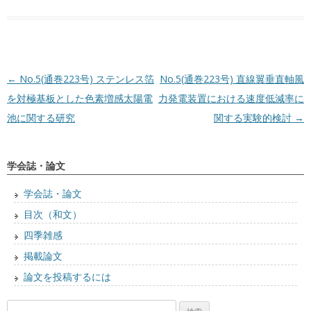
投稿ナビゲーション
←
No.5(通巻223号) ステンレス箔
No.5(通巻223号) 直線翼垂直軸風
を対極基板とした色素増感太陽電
力発電装置における速度低減率に
池に関する研究
関する実験的検討
→
学会誌・論文
学会誌・論文
目次（和文）
四季雑感
掲載論文
論文を投稿するには
検