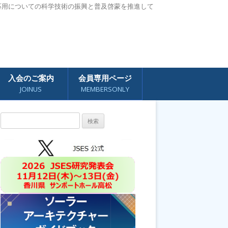
応用についての科学技術の振興と普及啓蒙を推進して
入会のご案内
会員専用ページ
JOINUS
MEMBERSONLY
検
索: