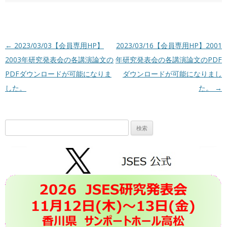
投稿ナビゲーション
←
2023/03/03【会員専用HP】
2023/03/16【会員専用HP】2001
2003年研究発表会の各講演論文の
年研究発表会の各講演論文のPDF
PDFダウンロードが可能になりま
ダウンロードが可能になりまし
した。
た。
→
検
索: