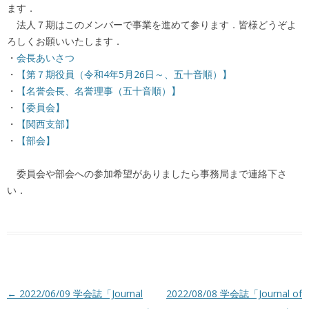
ます．
法人７期はこのメンバーで事業を進めて参ります．皆様どうぞよ
ろしくお願いいたします．
・
会長あいさつ
・
【第７期役員（令和4年5月26日～、五十音順）】
・
【名誉会長、名誉理事（五十音順）】
・
【委員会】
・
【関西支部】
・
【部会】
委員会や部会への参加希望がありましたら事務局まで連絡下さ
い．
投稿ナビゲーション
←
2022/06/09 学会誌「Journal
2022/08/08 学会誌「Journal of