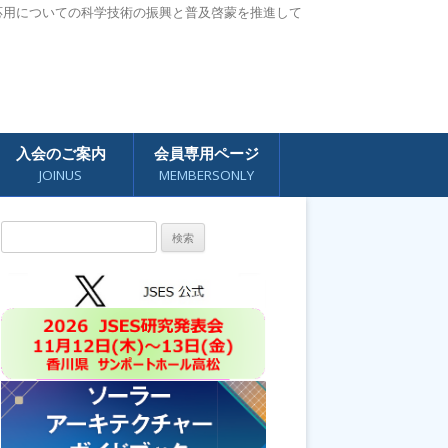
応用についての科学技術の振興と普及啓蒙を推進して
入会のご案内
会員専用ページ
JOINUS
MEMBERSONLY
検
索: