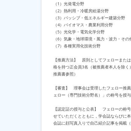
（1）光発電分野
（2）熱利用・冷暖房給湯分野
（3）パッシブ・低エネルギー建築分野
（4）バイオマス・農業利用分野
（5）光化学・電気化学分野
（6）気象・地球環境・風力・波力・その
（7）各種実用化技術分野
【推薦方法】 原則としてフェローまたは
格を持つ正会員3名（被推薦者本人を除く
推薦書参照）
【審査】 理事会は受理したフェロー推薦
ェロー（専門技術分野名）」の称号を授与
【認定証の授与と公表】 フェローの称号
せていただくとともに，学会誌ならびに本
会誌に顔写真入りで自己紹介記事を掲載（