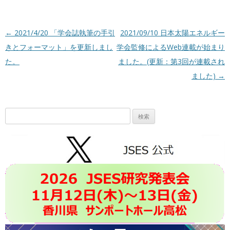
投稿ナビゲーション
←
2021/4/20 「学会誌執筆の手引
2021/09/10 日本太陽エネルギー
きとフォーマット」を更新しまし
学会監修によるWeb連載が始まり
た。
ました。(更新：第3回が連載され
ました)
→
検
索: