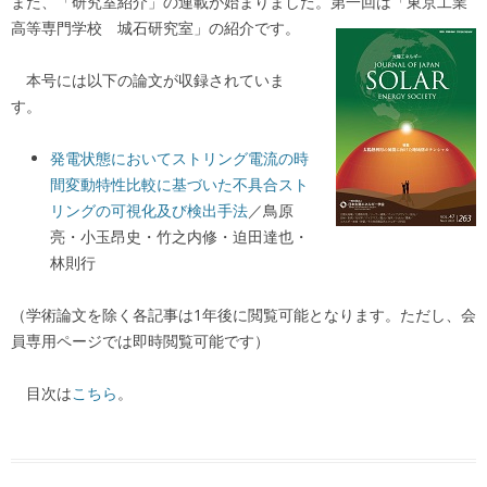
また、「研究室紹介」の連載が始まりました。第一回は「
東京工業
高等専門学校 城石研究室」の紹介です。
本号には以下の論文が収録されていま
す。
発電状態においてストリング電流の時
間変動特性比較に基づいた不具合スト
リングの可視化及び検出手法
／鳥原
亮・小玉昂史・竹之内修・迫田達也・
林則行
（学術論文を除く各記事は1年後に閲覧可能となります。ただし、会
員専用ページでは即時閲覧可能です）
目次は
こちら
。