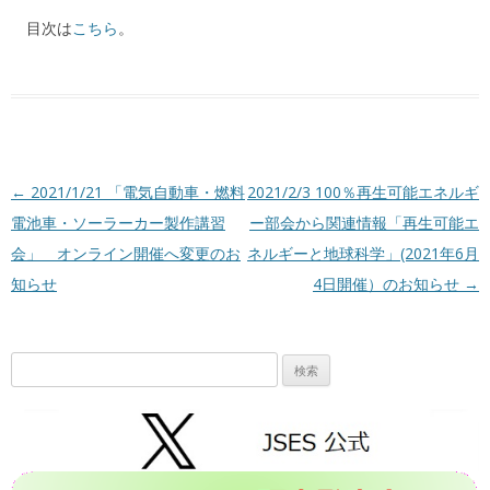
目次は
こちら
。
投稿ナビゲーション
←
2021/1/21 「電気自動車・燃料
2021/2/3 100％再生可能エネルギ
電池車・ソーラーカー製作講習
ー部会から関連情報「再生可能エ
会」 オンライン開催へ変更のお
ネルギーと地球科学」(2021年6月
知らせ
4日開催）のお知らせ
→
検
索: