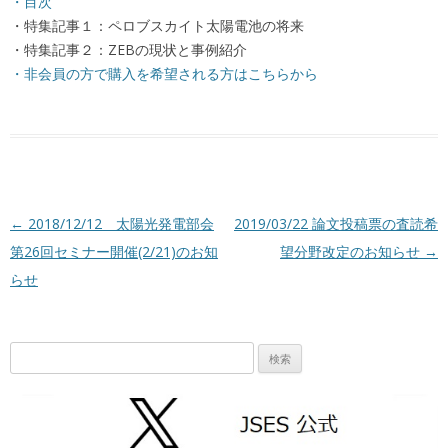
・目次
・特集記事１：ペロブスカイト太陽電池の将来
・特集記事２：ZEBの現状と事例紹介
・非会員の方で購入を希望される方はこちらから
投稿ナビゲーション
←
2018/12/12 太陽光発電部会
2019/03/22 論文投稿票の査読希
第26回セミナー開催(2/21)のお知
望分野改定のお知らせ
→
らせ
検
索: